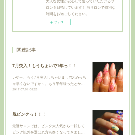
大人な女性が安心して通っていただけるサ
ロンを目指しています！ 当サロンで特別な
時間をお過ごしください。
フォロー
関連記事
7月突入！もうちょいで1年っ！！
いや～、もう7月突入しちゃいましYO!!めっち
ゃ早くないですか～。もう半年経ったとか…
2017.07.01 08:23
脱ピンクっ！！！
最近サロンでは、ピンク大人気から一転して
ピンク以外を選ばれ方も多くなってきまし…