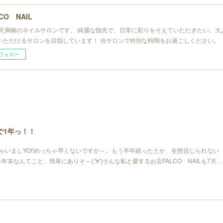
CO NAIL
 天満橋のネイルサロンです。 綺麗な指先で、日常に彩りをそえていただきたい。大
いただけるサロンを目指しています！ 当サロンで特別な時間をお過ごしください。
フォロー
で1年っ！！
ゃいましYO!!めっちゃ早くないですか～。もう半年経ったとか、全然信じられない
たら年末なんてこと、簡単にありそ～(;'∀')そんな私と愛するお店FALCO NAILも7月…