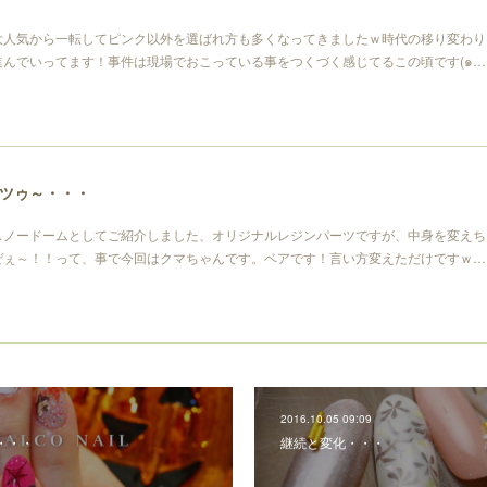
大人気から一転してピンク以外を選ばれ方も多くなってきましたｗ時代の移り変わり
進んでいってます！事件は現場でおこっている事をつくづく感じてるこの頃です(๑…
ツゥ～・・・
スノードームとしてご紹介しました、オリジナルレジンパーツですが、中身を変えち
ぜぇ～！！って、事で今回はクマちゃんです。ベアです！言い方変えただけですｗ…
2016.10.05 09:09
・・・
継続と変化・・・