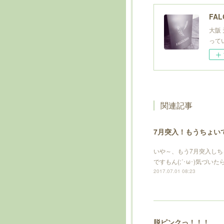
FAL
大阪
って
関連記事
7月突入！もうちょい
いや～、もう7月突入しち
ですもん(;´･ω･)気づい
2017.07.01 08:23
脱ピンクっ！！！