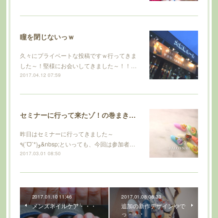
瞳を閉じないっｗ
久々にプライベートな投稿ですｗ行ってきま
した～！堅様にお会いしてきました～！！…
2017.04.12 07:59
セミナーに行って来たゾ！の巻まき〜(∩❛ڡ❛∩)
昨日はセミナーに行ってきました～
٩(ˊᗜˋ*)و&nbsp;といっても、今回は参加者…
2017.03.01 08:50
2017.01.10 11:46
2017.01.08 08:33
メンズネイルケア・・・
追加の新作デザインやで
っ・・・