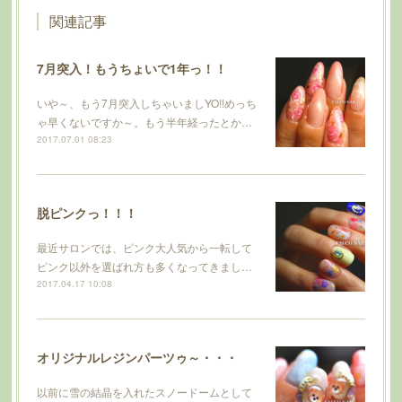
関連記事
7月突入！もうちょいで1年っ！！
いや～、もう7月突入しちゃいましYO!!めっち
ゃ早くないですか～。もう半年経ったとか…
2017.07.01 08:23
脱ピンクっ！！！
最近サロンでは、ピンク大人気から一転して
ピンク以外を選ばれ方も多くなってきまし…
2017.04.17 10:08
オリジナルレジンパーツゥ～・・・
以前に雪の結晶を入れたスノードームとして