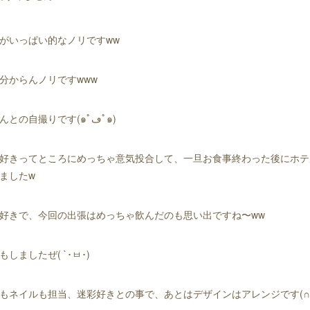
がいっぱい的なノリですww
分からんノリですwww
主に仲良くなった春くんとの自撮りです(๑ﾟڡﾟ๑)
好きってところにめっちゃ意気投合して、一旦お食事終わった後にホテ
ましたw
好きで、今回の出張はめっちゃ飲んだのも思い出ですね〜ww
しましたぜ( `･ㅂ･)