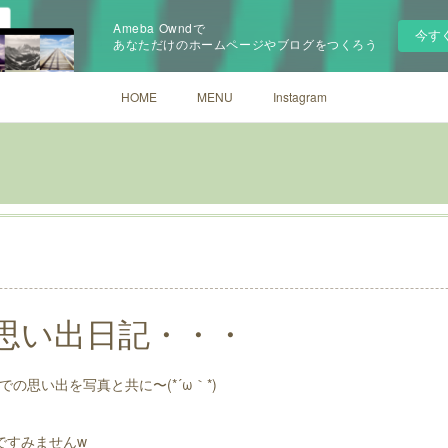
Ameba Owndで
今す
あなただけのホームページやブログをつくろう
HOME
MENU
Instagram
思い出日記・・・
の思い出を写真と共に〜(*´ω｀*)
ですみませんw