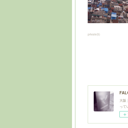
private
(
5
)
FAL
大阪
って