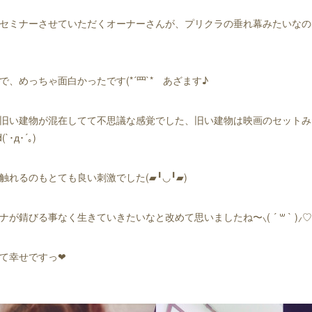
セミナーさせていただくオーナーさんが、プリクラの垂れ幕みたいなの
、めっちゃ面白かったです(*´罒`*ゞあざます♪
旧い建物が混在してて不思議な感覚でした、旧い建物は映画のセットみ
･д･´｡)
れるのもとても良い刺激でした(▰╹◡╹▰)
が錆びる事なく生きていきたいなと改めて思いましたね〜⸜( ´ ꒳ ` )⸝♡
て幸せですっ❤